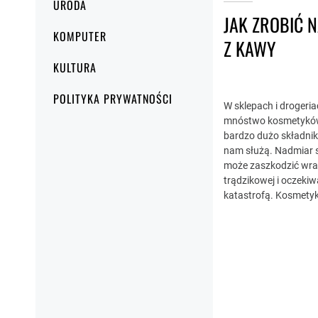
URODA
JAK ZROBIĆ N
KOMPUTER
Z KAWY
KULTURA
POLITYKA PRYWATNOŚCI
W sklepach i drogeri
mnóstwo kosmetyków,
bardzo dużo składnik
nam służą. Nadmiar 
może zaszkodzić wrażl
trądzikowej i oczekiw
katastrofą. Kosmetyki