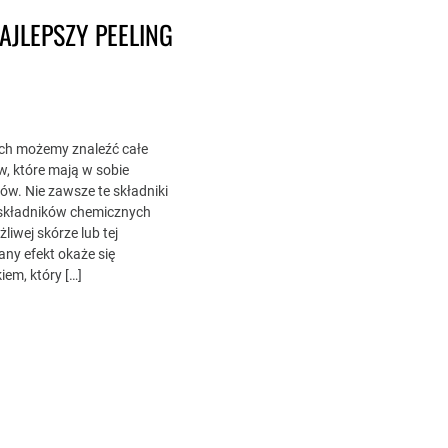
AJLEPSZY PEELING
ach możemy znaleźć całe
 które mają w sobie
ów. Nie zawsze te składniki
składników chemicznych
iwej skórze lub tej
any efekt okaże się
em, który […]