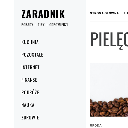
Przejdź
ZARADNIK
do
STRONA GŁÓWNA
treści
PORADY – TIPY – ODPOWIEDZI
PIELĘ
Menu
KUCHNIA
główne
POZOSTAŁE
INTERNET
FINANSE
PODRÓŻE
NAUKA
ZDROWIE
URODA