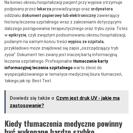
Na koniec okresu hospitalizacji pacjent przy wypisie otrzymuje
podpisany przez
lekarza
prowadzącego oraz
ordynatora
oddziału
dokument papierowy lub elektroniczny
zawierający
historię leczenia szpitalnego wraz z zaleceniami dotyczącymi
dalszego postępowania terapeutycznego oraz trybu życia. Toteż
w
epikryzie
, czyli zwięzłym podsumowaniu okresu hospitalizacji,
podanym na samym końcu treści
wypisu ze szpitala
,
przykładowo może znajdować się zapis „oszczędzający tryb
życia”. Dokument ten zwany jest inaczej kartą informacyjną
leczenia szpitalnego. Profesjonalne
tłumaczenie karty
informacyjnej leczenia szpitalnego
warto zlecić do
wyspecjalizowanego w tematyce medycznej biura tłumaczeń,
takiego jak np. Best Text.
Dowiedz się także o
Czym jest druk UV - jakie ma
zastosowanie?
Kiedy tłumaczenia medyczne powinny
być wykonane bardzo szybko