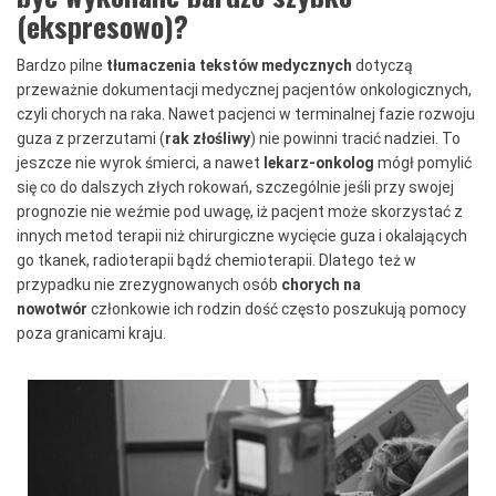
(ekspresowo)?
Bardzo pilne
tłumaczenia tekstów medycznych
dotyczą
przeważnie dokumentacji medycznej pacjentów onkologicznych,
czyli chorych na raka. Nawet pacjenci w terminalnej fazie rozwoju
guza z przerzutami (
rak złośliwy
) nie powinni tracić nadziei. To
jeszcze nie wyrok śmierci, a nawet
lekarz-onkolog
mógł pomylić
się co do dalszych złych rokowań, szczególnie jeśli przy swojej
prognozie nie weźmie pod uwagę, iż pacjent może skorzystać z
innych metod terapii niż chirurgiczne wycięcie guza i okalających
go tkanek, radioterapii bądź chemioterapii. Dlatego też w
przypadku nie zrezygnowanych osób
chorych na
nowotwór
członkowie ich rodzin dość często poszukują pomocy
poza granicami kraju.