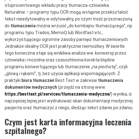
stuprocentowego wkładu pracy tłumacza-człowieka.
Naturalnie – programy typu OCR mogą wstępnie przekształcić
tekst nieedytowalny w edytowalny, po czym treść przeznaczoną
do
tłumaczenia
można wrzucić „do kombajnu tłumaczącego”, np.
programu typu Trados, MemoQ lub Wordfast etc.,
wykorzystującego ogromne zasoby pamięci tłumaczeniowych.
Jednakże idealny OCR jest praktycznie niemożliwy. W świetle
tego konieczna staje się wnikliwa analiza ww. konwersji przez
człowieka i mozolna oraz czasochłonna korekta błędów
programu konwertującego lub tłumaczenie „na piechotę”, czyli
„głową i rękami”, tj. bez użycia aplikacji wspomagających. Z
praktyki
biura tłumaczeń
Best Text w zakresie
tłumaczenia
dokumentów medycznych
(przejdź na stronę www:
https://besttext.pl/services/tlumaczenia-medyczne/
) wynika, iż
najczęściej lepiej jest wydrukować skan dokumentacji medycznej
pacjenta oraz tłumaczyć z niego, śledząc tekst zdanie po zdaniu.
Czym jest karta informacyjna leczenia
szpitalnego?