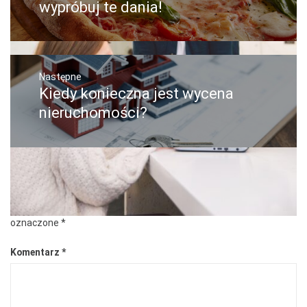
wpis:
wypróbuj te dania!
Następne
Kiedy konieczna jest wycena
Następny
post:
nieruchomości?
Dodaj komentarz
Twój adres e-mail nie zostanie opublikowany.
Wymagane pola są
oznaczone
*
Komentarz
*