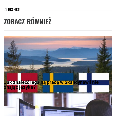
BIZNES
ZOBACZ RÓWNIEŻ
Jak znaleźć legalną pracę w Skandynawii nie
znając języka?