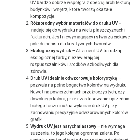
UV bardzo dobrze współgra z obecną architekturą
budynków i wnętrz, które tworzą okazałe
kompozycje.
Różnorodny wybór materiałów do druku UV –
nadaje się do wydruku na wielu płaszczyznach i
fakturach. Jest niewymagający i stwarza ciekawe
pole do popisu dla kreatywnych twórców.
Ekologiczny wydruk
– Atrament UV to rodzaj
ekologicznej farby, niezawierającej
rozpuszczalników i środków szkodliwych dla
zdrowia.
Druk UV idealnie odwzorowuje kolorystykę
–
pozwala na pełne bogactwo kolorów na wydruku.
Nawet na powierzchniach przeźroczystych, czy
dowolnego koloru, przez zastosowanie uprzednio
białego tuszu można wykonać druk UV przy
zachowaniu precyzyjnie odwzorowanych kolorów
grafiki.
Wydruk UV jest natychmiastowy
– nie wymaga
suszenia, to jego kolejna ogromna zaleta. Po
wydruku, materiał jest od razu gotowy do dalszej