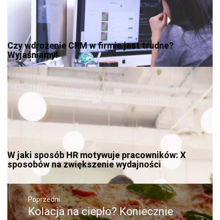
Czy wdrożenie CRM w firmie jest trudne?
Wyjaśniamy!
W jaki sposób HR motywuje pracowników: X
sposobów na zwiększenie wydajności
Nawigacja
wpisu
Poprzedni
Kolacja na ciepło? Koniecznie
Poprzedni