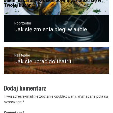
Jakie makarony włoskie powinny znaleźć się w
Twojej kuchni?
Nawigacja
wpisu
Poprzedni
Jak się zmienia biegi w aucie
Poprzedni
wpis:
Następne
Jak się ubrać do teatru
Następny
post:
Dodaj komentarz
Twój adres e-mail nie zostanie opublikowany.
Wymagane pola są
oznaczone
*
Komentarz
*