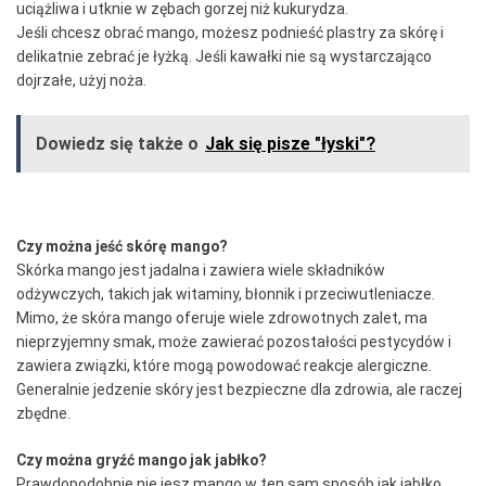
uciążliwa i utknie w zębach gorzej niż kukurydza.
Jeśli chcesz obrać mango, możesz podnieść plastry za skórę i
delikatnie zebrać je łyżką.
Jeśli kawałki nie są wystarczająco
dojrzałe, użyj noża.
Dowiedz się także o
Jak się pisze "łyski"?
Czy można jeść skórę mango?
Skórka mango jest jadalna i zawiera wiele składników
odżywczych, takich jak witaminy, błonnik i przeciwutleniacze.
Mimo, że skóra mango oferuje wiele zdrowotnych zalet, ma
nieprzyjemny smak, może zawierać pozostałości pestycydów i
zawiera związki, które mogą powodować reakcje alergiczne.
Generalnie j
edzenie skóry jest bezpieczne dla zdrowia, ale raczej
zbędne.
Czy można gryźć mango jak jabłko?
Prawdopodobnie nie jesz mango w ten sam sposób jak jabłko