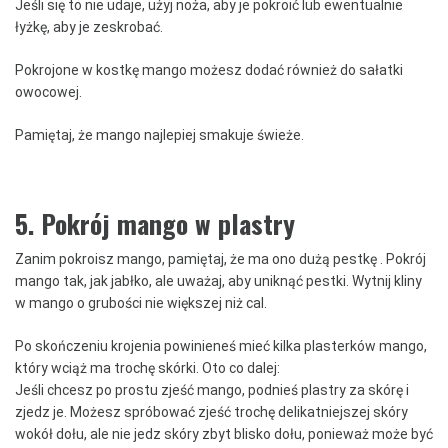
Jeśli się to nie udaje, użyj noża, aby je pokroić lub ewentualnie
łyżkę, aby je zeskrobać.
Pokrojone w kostkę mango możesz dodać również do sałatki
owocowej.
Pamiętaj, że mango najlepiej smakuje świeże.
5. Pokrój mango w plastry
Zanim pokroisz mango, pamiętaj, że ma ono dużą pestkę .
Pokrój
mango tak, jak jabłko, ale uważaj, aby uniknąć pestki.
Wytnij kliny
w mango o grubości nie większej niż cal.
Po skończeniu krojenia powinieneś mieć kilka plasterków mango,
który wciąż ma trochę skórki.
Oto co dalej:
Jeśli chcesz po prostu zjeść mango, podnieś plastry za skórę i
zjedz je.
Możesz spróbować zjeść trochę delikatniejszej skóry
wokół dołu, ale nie jedz skóry zbyt blisko dołu, ponieważ może być