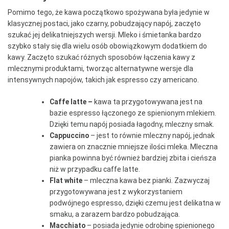
Pomimo tego, że kawa początkowo spożywana była jedynie w
klasycznej postaci, jako czarny, pobudzający napój, zaczęto
szukać jej delikatniejszych wersji. Mleko i śmietanka bardzo
szybko stały się dla wielu osób obowiązkowym dodatkiem do
kawy. Zaczęto szukać różnych sposobów łączenia kawy z
mlecznymi produktami, tworząc alternatywne wersje dla
intensywnych napojów, takich jak espresso czy americano.
Caffe latte ​​–
kawa ta przygotowywana jest na
bazie espresso łączonego ze spienionym mlekiem.
Dzięki temu napój posiada łagodny, mleczny smak.
Cappuccino
–
jest to równie mleczny napój, jednak
zawiera on znacznie mniejsze ilości mleka. Mleczna
pianka powinna być również bardziej zbita i cieńsza
niż w przypadku caffe latte.
Flat white
–
mleczna kawa bez pianki. Zazwyczaj
przygotowywana jest z wykorzystaniem
podwójnego espresso, dzięki czemu jest delikatna w
smaku, a zarazem bardzo pobudzająca.
Macchiato
–
posiada jedynie odrobinę spienionego