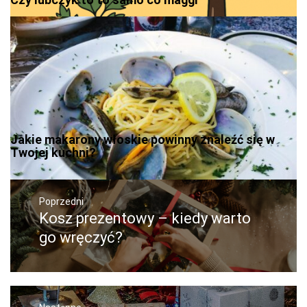
Jakie makarony włoskie powinny znaleźć się w
Twojej kuchni?
Nawigacja
wpisu
Poprzedni
Kosz prezentowy – kiedy warto
Poprzedni
wpis:
go wręczyć?