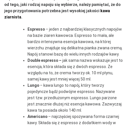
od tego, jaki rodzaj napoju się wybierze, należy pamiętać, że do
jego przygotowania potrzebna jest wysokiej jakości
kawa
ziarnista
.
Espresso
– jeden z najbardziej klasycznych napojów
na bazie ziaren kawowca. Espresso to mała, ale
bardzo intensywna esencja kawowa, na której
wierzchu znajduje się delikatna pianka zwana cremą.
Napój stanowi bazę do wielu innych rodzajów kawy.
Double espresso –
jak sama nazwa wskazuje jest to
esencja, która składa się z dwóch espresso. Ze
względu na to, że crema tworzy ok. 10 ml płynu,
samej kawy jest mniej więcej 50 ml.
Lungo
–
kawa lungo to napój, który tworzy
pojedyncze bądź podwójne espresso. Nazywane
jest tzw. przedłużonym espresso. Lungo parzone
jest znacznie dłużej niż esencja kawowa. Zazwyczaj
kawa ta posiada około 140 ml.
Americano
–
najczęściej spożywana forma czarnej
kawy. Składa się z espresso z dodatkiem wody w